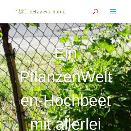
Ein
PflanzenWelt
en-Hochbeet
mit allerlei