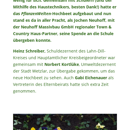
wenig für sich. Gemeinsam mit Schülern (und der
Mithilfe des Haustechnikers, besten Dank!) hatte er
das
PflanzenWelten
-Hochbeet aufgebaut und nun
stand es da in aller Pracht, als Jochen Neuhoff, mit
der Neuhoff Massivbau GmbH regionaler Town &
Country Haus-Partner, seine Spende an die Schule
übergeben konnte.
Heinz Schreiber,
Schuldezernent des Lahn-Dill-
Kreises und Hauptamtlicher Kreisbeigeordneter war
gemeinsam mit
Norbert Kortlüke
, Umweltdezernent
der Stadt Wetzlar, zur Übergabe gekommen, um das
neue Hochbeet zu sehen. Auch
Gabi Eichenauer
als
Vertreterin des Elternbeirats hatte sich extra Zeit
genommen.