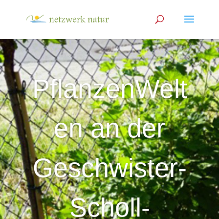
PflanzenWelt
en an der
Geschwister-
Scholl-