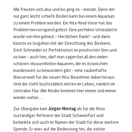
Alle freuten sich also und los ging es – beinah. Denn der
nur ganz leicht schiefe Boden kann bei einem Aquarium
zu einem Problem werden. Ein Kita-Kind-Vater hat das
Problem hervorragend gelöst: Eine perfekte Unterplatte
wurde von ihm gebaut – Herzlichen Dank! – und dann
konnte es losgehen mit der Einrichtung des Beckens.
Erich Schneider ist Perfektionist im positivsten Sinn und
so kam – auch hier, darf man sagen bei all den vielen
schönen
WasserWelten
-Aquarien, die es inzwischen
bundesweit zu bewundern gibt – eine zauberhafte
Wasserwelt für die neuen Kita-Bewohner dabei heraus.
Und die steht buchstäblich mitten im Leben, nämlich im
zentralen Flur. Alle Kinder kommen hier immer und immer
wieder vorbei…
Zur Übergabe kam
Jürgen Montag
als für die Kitas
zuständiger Referent der Stadt Schweinfurt und
bedankte sich auch im Namen der Stadt für diese weitere
Spende. Er wies auf die Bedeutung hin, die solche
Spenden für den Bereich der Umweltbildung haben. Die