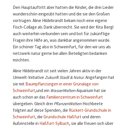
Den Hauptauftritt aber hatten die Kinder, die drei Lieder
wunderschön eingeübt hatten und die sie den Großen
vortrugen. Aline Hildebrandt bekam noch eine eigene
Fisch-Collage als Dank überreicht. Sie wird der Kita Bergl
auch weiterhin verbunden sein und bot für zukünftige
Fragen ihre Hilfe an, was dankbar angenommen wurde.
Ein schöner Tag also in Schweinfurt, für den wir uns als
netzwerk natur gerne bei allen Beteiligten bedanken
möchten.
Aline Hildebrandt ist seit vielen Jahren aktiv in der
Umwelt-Initiative
Zukunft Stadt & Natur
. Angefangen hat
sie mit
Baumpflanzungen in einer Grünalage von
Schweinfurt
,und ein
WasserWelten
-Aquarium hat sie
auch schon an das
Familienzentrum in Schweinfurt
übergeben. Gleich drei
PflanzenWelten
-Hochbeete
folgten auf diese Spenden, die
Rückert-Grundschule in
Schweinfurt
, die
Grundschule Haßfurt
und deren
Außenstelle in
Haßfurt-Sylbach
, sie alle freuen sich über
die neue Pflanzenwelt in ihren Hochbeeten! Ebenso