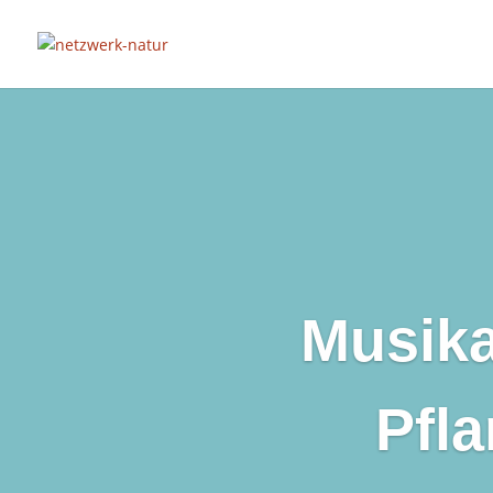
Musika
Pfl