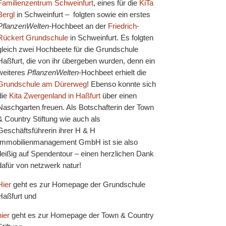
Familienzentrum Schweinfurt
, eines für die
KiTa
Bergl
in Schweinfurt – folgten sowie ein erstes
PflanzenWelten
-Hochbeet an der
Friedrich-
Rückert Grundschule
in Schweinfurt. Es folgten
gleich zwei Hochbeete für die Grundschule
Haßfurt, die von ihr übergeben wurden, denn ein
weiteres
PflanzenWelten
-Hochbeet erhielt die
Grundschule am Dürerweg
! Ebenso konnte sich
die
Kita Zwergenland in Haßfurt
über einen
Naschgarten freuen. Als Botschafterin der Town
& Country Stiftung wie auch als
Geschäftsführerin ihrer H & H
Immobilienmanagement GmbH ist sie also
fleißig auf Spendentour – einen herzlichen Dank
dafür von netzwerk natur!
Hier
geht es zur Homepage der Grundschule
Haßfurt und
hier
geht es zur Homepage der Town & Country