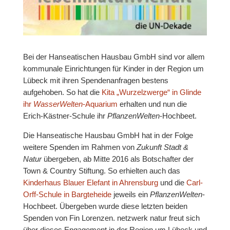
Bei der Hanseatischen Hausbau GmbH sind vor allem
kommunale Einrichtungen für Kinder in der Region um
Lübeck mit ihren Spendenanfragen bestens
aufgehoben. So hat die
Kita „Wurzelzwerge“ in Glinde
ihr
WasserWelten
-Aquarium
erhalten und nun die
Erich-Kästner-Schule ihr
PflanzenWelten
-Hochbeet.
Die Hanseatische Hausbau GmbH hat in der Folge
weitere Spenden im Rahmen von
Zukunft Stadt &
Natur
übergeben, ab Mitte 2016 als Botschafter der
Town & Country Stiftung. So erhielten auch das
Kinderhaus Blauer Elefant in Ahrensburg
und die
Carl-
Orff-Schule in Bargteheide
jeweils ein
PflanzenWelten
-
Hochbeet. Übergeben wurde diese letzten beiden
Spenden von Fin Lorenzen. netzwerk natur freut sich
über dieses Engagement in der Region um Lübeck und