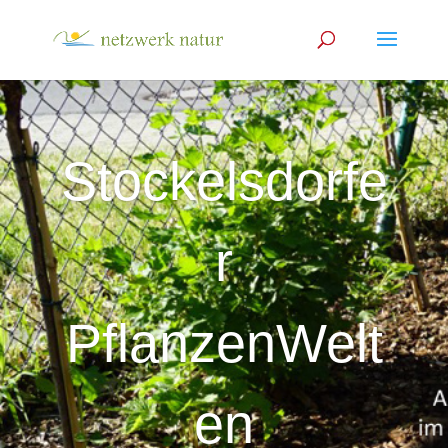
Stockelsdorfe
r
PflanzenWelt
en