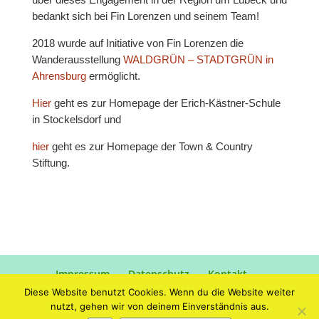
bedankt sich bei Fin Lorenzen und seinem Team!
2018 wurde auf Initiative von Fin Lorenzen die
Wanderausstellung
WALDGRÜN – STADTGRÜN in
Ahrensburg
ermöglicht.
Hier
geht es zur Homepage der Erich-Kästner-Schule
in Stockelsdorf und
hier
geht es zur Homepage der Town & Country
Stiftung.
Impressum
Datenschutz
Kontakt
Diese Website benutzt Cookies. Wenn du die Website weiter
nutzt, gehen wir von deinem Einverständnis aus.
Designed by
Elegant Themes
| Powered by