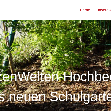
Home
Unsere 
zenWelten-Hochbeet
s neuen Schulgart