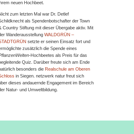
ihrem neuen Hochbeet.
Nicht zum letzten Mal war Dr. Detlef
Schildknecht als Spendenbotschafter der Town
& Country Stiftung mit dieser Übergabe aktiv. Mit
der Wanderausstellung
WALDGRÜN –
STADTGRÜN
setzte er seinen Einsatz fort und
ermöglichte zusätzlich die Spende eines
PflanzenWelten
-Hochbeetes als Preis für das
begleitende Quiz. Darüber freute sich am Ende
natürlich besonders die
Realschule am Oberen
Schloss
in Siegen. netzwerk natur freut sich
über dieses andauernde Engagement im Bereich
der Natur- und Umweltbildung.