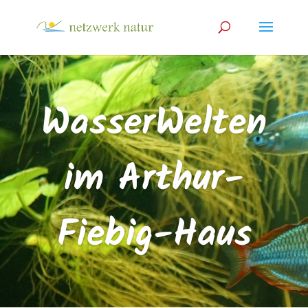
WasserWelten
im Arthur-
Fiebig-Haus