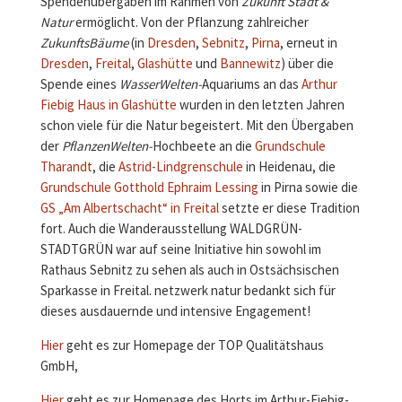
Spendenübergaben im Rahmen von
Zukunft Stadt &
Natur
ermöglicht. Von der Pflanzung zahlreicher
ZukunftsBäume
(in
Dresden
,
Sebnitz
,
Pirna
, erneut in
Dresden
,
Freital
,
Glashütte
und
Bannewitz
) über die
Spende eines
WasserWelten-
Aquariums an das
Arthur
Fiebig Haus in Glashütte
wurden in den letzten Jahren
schon viele für die Natur begeistert. Mit den Übergaben
der
PflanzenWelten-
Hochbeete an die
Grundschule
Tharandt
, die
Astrid-Lindgrenschule
in Heidenau, die
Grundschule Gotthold Ephraim Lessing
in Pirna sowie die
GS „Am Albertschacht“ in Freital
setzte er diese Tradition
fort. Auch die Wanderausstellung WALDGRÜN-
STADTGRÜN war auf seine Initiative hin sowohl im
Rathaus Sebnitz zu sehen als auch in Ostsächsischen
Sparkasse in Freital. netzwerk natur bedankt sich für
dieses ausdauernde und intensive Engagement!
Hier
geht es zur Homepage der TOP Qualitätshaus
GmbH,
Hier
geht es zur Homepage des Horts im Arthur-Fiebig-