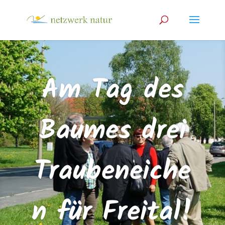
Am Tag des
Baumes drei
Traubeneiche
n für Freital!