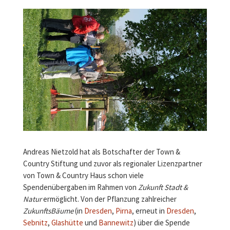
Andreas Nietzold hat als Botschafter der Town &
Country Stiftung und zuvor als regionaler Lizenzpartner
von Town & Country Haus schon viele
Spendenübergaben im Rahmen von
Zukunft Stadt &
Natur
ermöglicht. Von der Pflanzung zahlreicher
ZukunftsBäume
(in
Dresden
,
Pirna
, erneut in
Dresden
,
Sebnitz
,
Glashütte
und
Bannewitz
) über die Spende