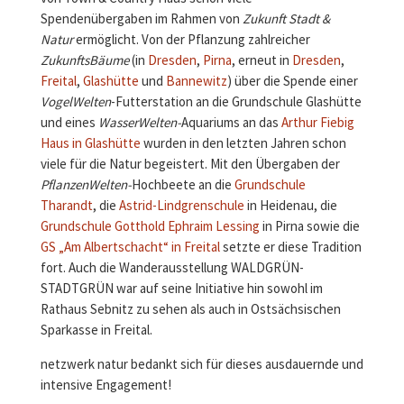
Spendenübergaben im Rahmen von
Zukunft Stadt &
Natur
ermöglicht. Von der Pflanzung zahlreicher
ZukunftsBäume
(in
Dresden
,
Pirna
, erneut in
Dresden
,
Freital
,
Glashütte
und
Bannewitz
) über die Spende einer
VogelWelten
-Futterstation an die Grundschule Glashütte
und eines
WasserWelten-
Aquariums an das
Arthur Fiebig
Haus in Glashütte
wurden in den letzten Jahren schon
viele für die Natur begeistert. Mit den Übergaben der
PflanzenWelten-
Hochbeete an die
Grundschule
Tharandt
, die
Astrid-Lindgrenschule
in Heidenau, die
Grundschule Gotthold Ephraim Lessing
in Pirna sowie die
GS „Am Albertschacht“ in Freital
setzte er diese Tradition
fort. Auch die Wanderausstellung WALDGRÜN-
STADTGRÜN war auf seine Initiative hin sowohl im
Rathaus Sebnitz zu sehen als auch in Ostsächsischen
Sparkasse in Freital.
netzwerk natur bedankt sich für dieses ausdauernde und
intensive Engagement!