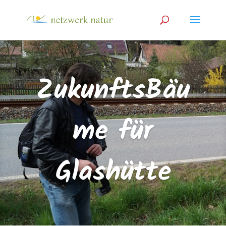
ZukunftsBäu
me für
Glashütte