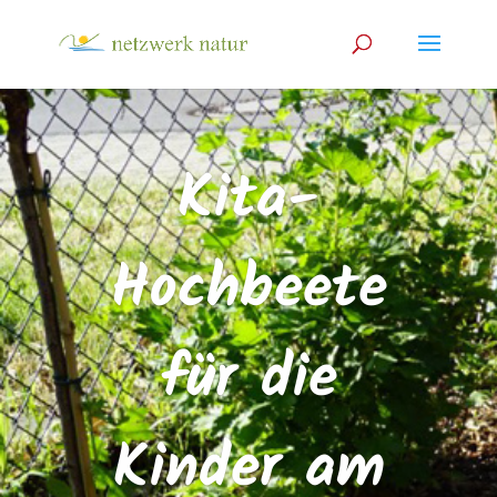
Kita-
Hochbeete
für die
Kinder am