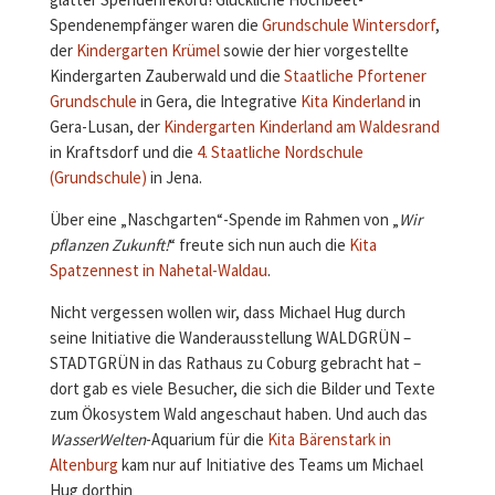
glatter Spendenrekord! Glückliche Hochbeet-
Spendenempfänger waren die
Grundschule Wintersdorf
,
der
Kindergarten Krümel
sowie der hier vorgestellte
Kindergarten Zauberwald und die
Staatliche Pfortener
Grundschule
in Gera, die Integrative
Kita Kinderland
in
Gera-Lusan, der
Kindergarten Kinderland am Waldesrand
in Kraftsdorf und die
4. Staatliche Nordschule
(Grundschule)
in Jena.
Über eine „Naschgarten“-Spende im Rahmen von „
Wir
pflanzen Zukunft!
“ freute sich nun auch die
Kita
Spatzennest in Nahetal-Waldau
.
Nicht vergessen wollen wir, dass Michael Hug durch
seine Initiative die Wanderausstellung WALDGRÜN –
STADTGRÜN in das Rathaus zu Coburg gebracht hat –
dort gab es viele Besucher, die sich die Bilder und Texte
zum Ökosystem Wald angeschaut haben. Und auch das
WasserWelten
-Aquarium für die
Kita Bärenstark in
Altenburg
kam nur auf Initiative des Teams um Michael
Hug dorthin