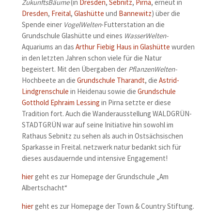
ZukunftsBäume
(in
Dresden
,
Sebnitz
,
Pirna
, erneut in
Dresden
,
Freital
,
Glashütte
und
Bannewitz
) über die
Spende einer
VogelWelten
-Futterstation an die
Grundschule Glashütte und eines
WasserWelten-
Aquariums an das
Arthur Fiebig Haus in Glashütte
wurden
in den letzten Jahren schon viele für die Natur
begeistert. Mit den Übergaben der
PflanzenWelten-
Hochbeete an die
Grundschule Tharandt
, die
Astrid-
Lindgrenschule
in Heidenau sowie die
Grundschule
Gotthold Ephraim Lessing
in Pirna setzte er diese
Tradition fort. Auch die Wanderausstellung WALDGRÜN-
STADTGRÜN war auf seine Initiative hin sowohl im
Rathaus Sebnitz zu sehen als auch in Ostsächsischen
Sparkasse in Freital. netzwerk natur bedankt sich für
dieses ausdauernde und intensive Engagement!
hier
geht es zur Homepage der Grundschule „Am
Albertschacht“
hier
geht es zur Homepage der Town & Country Stiftung.