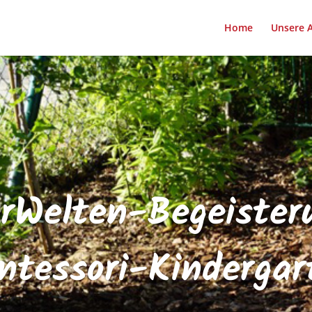
Home
Unsere 
rWelten-Begeister
ntessori-Kindergar