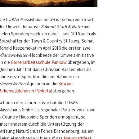
Die LUKAS Massivhaus GmbH ist schon vom Start
der Umwelt-Initiative
Zukunft Stadt & Natur
mit
vielen Spendenprojekten dabei – seit 2016 auch als
Botschafter der Town & Country Stiftung. So hat
Ronald Kaszemekat im April 2016 die ersten zwei
PflanzenWelten
-Hochbeete der Umwelt-Initiative
an die
Gartenarbeitsschule Pankow
übergeben, im
gleichen Jahr hat dann Christian Kaszemekat als
seine erste Spende in diesem Rahmen ein
WasserWelten
-Aquarium an die
Kita am
Birkenwäldchen in Panketal
übergeben.
Schon in den Jahren zuvor hat die LUKAS
Massivhaus GmbH als regionaler Partner von Town
& Country Haus viele Spenden ermöglicht, so
unter anderem durch die Unterstützung der
Stiftung NaturSchutzFonds Brandenburg, als ein
Beispiel möchten wir hier auf das
Naturparkfest