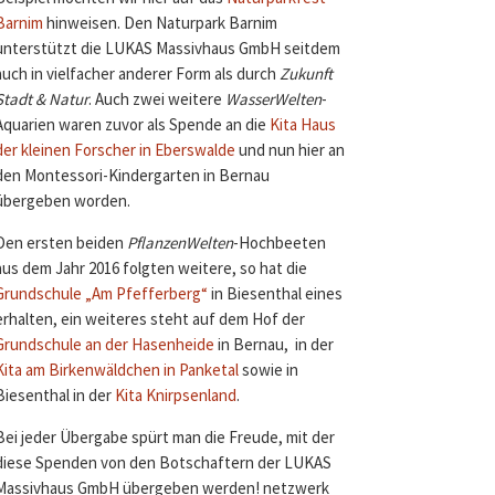
Barnim
hinweisen. Den Naturpark Barnim
unterstützt die LUKAS Massivhaus GmbH seitdem
auch in vielfacher anderer Form als durch
Zukunft
Stadt & Natur
. Auch zwei weitere
WasserWelten
-
Aquarien waren zuvor als Spende an die
Kita Haus
der kleinen Forscher in Eberswalde
und nun hier an
den Montessori-Kindergarten in Bernau
übergeben worden.
Den ersten beiden
PflanzenWelten
-Hochbeeten
aus dem Jahr 2016 folgten weitere, so hat die
Grundschule „Am Pfefferberg“
in Biesenthal eines
erhalten, ein weiteres steht auf dem Hof der
Grundschule an der Hasenheide
in Bernau, in der
Kita am Birkenwäldchen in Panketal
sowie in
Biesenthal in der
Kita Knirpsenland
.
Bei jeder Übergabe spürt man die Freude, mit der
diese Spenden von den Botschaftern der LUKAS
Massivhaus GmbH übergeben werden! netzwerk