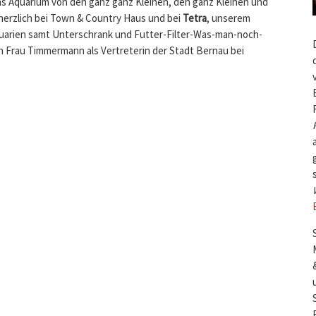
as Aquarium von den ganz ganz Kleinen, den ganz Kleinen und
erzlich bei Town & Country Haus und bei
Tetra
, unserem
uarien samt Unterschrank und Futter-Filter-Was-man-noch-
h Frau Timmermann als Vertreterin der Stadt Bernau bei