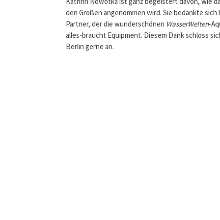
Kathrin Nowotka ist ganz begeistert davon, wie d
den Großen angenommen wird. Sie bedankte sich h
Partner, der die wunderschönen
WasserWelten
-Aq
alles-braucht Equipment. Diesem Dank schloss sic
Berlin gerne an.