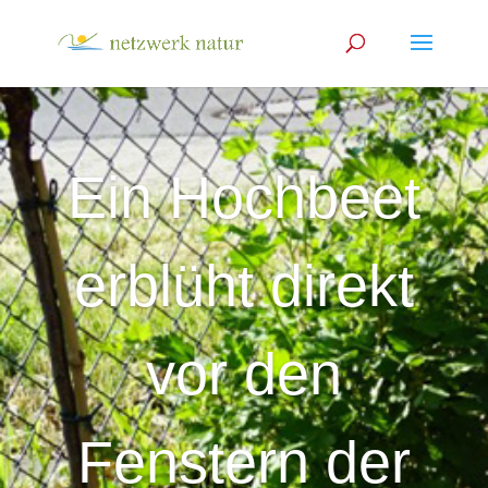
Ein Hochbeet
erblüht direkt
vor den
Fenstern der