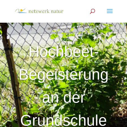
Hochbeet-
Begeisterung
an der
Grundschule